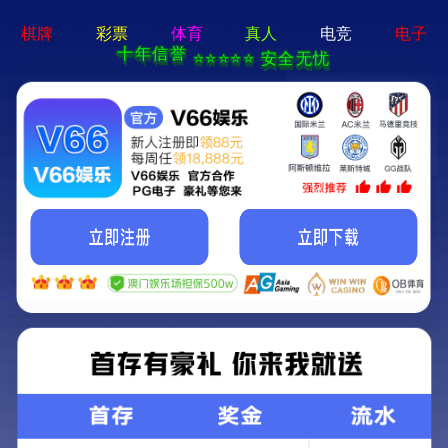
永利老品牌登录(中国)有限公司
首页
关于朗奥
立博体育
新闻中心
研发中心
人才建设
EN