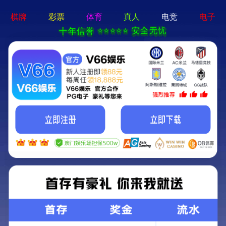
永利老品牌登录(中国)有限公司
首页
关于朗奥
立博体育
新闻中心
研发中心
人才建设
EN